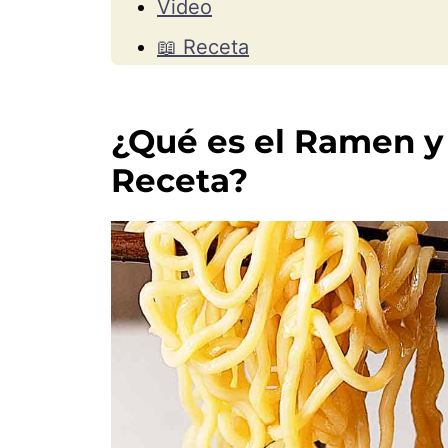
Video
📖 Receta
💬 Comentarios
¿Qué es el Ramen y 
Receta?