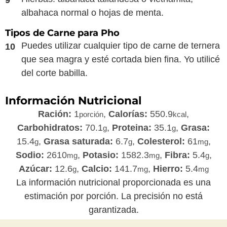
albahaca normal o hojas de menta.
Tipos de Carne para Pho
Puedes utilizar cualquier tipo de carne de ternera
que sea magra y esté cortada bien fina. Yo utilicé
del corte babilla.
Información Nutricional
Ración:
1
,
Calorías:
550.9
,
porción
kcal
Carbohidratos:
70.1
,
Proteina:
35.1
,
Grasa:
g
g
15.4
,
Grasa saturada:
6.7
,
Colesterol:
61
,
g
g
mg
Sodio:
2610
,
Potasio:
1582.3
,
Fibra:
5.4
,
mg
mg
g
Azúcar:
12.6
,
Calcio:
141.7
,
Hierro:
5.4
g
mg
mg
La información nutricional proporcionada es una
estimación por porción. La precisión no está
garantizada.