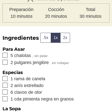
Preparación
Cocción
Total
minutos
minutos
minutos
10
minutos
20
minutos
30
minutos
Ingredientes
.5x
1x
2x
Para Asar
▢
5
chalotas
, sin pelar
▢
2
pulgares
jengibre
, en rodajas
Especias
▢
1
rama de canela
▢
2
anís estrellado
▢
6
clavos de olor
▢
1
cda
pimienta negra en granos
La Sopa