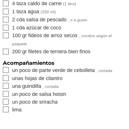
▢
4
taza
caldo de carne
(
1
litro)
▢
1
taza
agua
(
250
ml)
▢
2
cda
salsa de pescado
, o a gusto
▢
1
cda
azúcar de coco
▢
100
gr
fideos de arroz secos
, cocidos según el
paquete
▢
200
gr
filetes de ternera bien finos
Acompañamientos
▢
un poco de parte verde de cebolleta
, cortada
▢
unas hojas de cilantro
▢
una guindilla
, cortada
▢
un poco de salsa hoisin
▢
un poco de sriracha
▢
lima