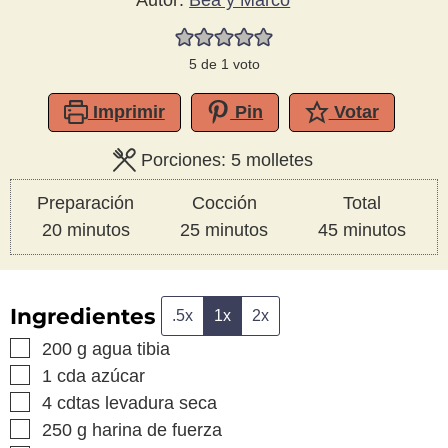
Autor:
Bea y Marco
5
de 1 voto
Imprimir
Pin
Votar
Porciones:
5
molletes
Preparación
Cocción
Total
minutos
minutos
minutos
20
minutos
25
minutos
45
minutos
Ingredientes
.5x
1x
2x
▢
200
g
agua tibia
▢
1
cda
azúcar
▢
4
cdtas
levadura seca
▢
250
g
harina de fuerza