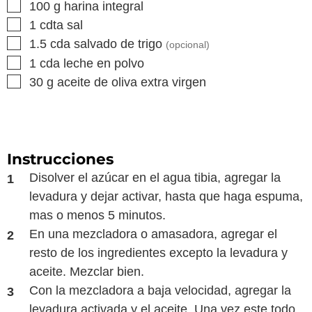
▢
100
g
harina integral
▢
1
cdta
sal
▢
1.5
cda
salvado de trigo
(opcional)
▢
1
cda
leche en polvo
▢
30
g
aceite de oliva extra virgen
Instrucciones
Disolver el azúcar en el agua tibia, agregar la
levadura y dejar activar, hasta que haga espuma,
mas o menos 5 minutos.
En una mezcladora o amasadora, agregar el
resto de los ingredientes excepto la levadura y
aceite. Mezclar bien.
Con la mezcladora a baja velocidad, agregar la
levadura activada y el aceite. Una vez este todo