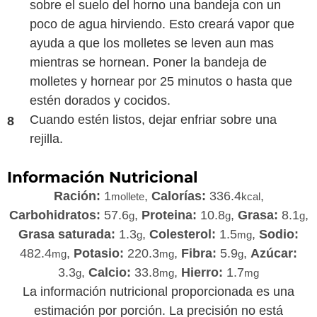
sobre el suelo del horno una bandeja con un
poco de agua hirviendo. Esto creará vapor que
ayuda a que los molletes se leven aun mas
mientras se hornean. Poner la bandeja de
molletes y hornear por 25 minutos o hasta que
estén dorados y cocidos.
Cuando estén listos, dejar enfriar sobre una
rejilla.
Información Nutricional
Ración:
1
,
Calorías:
336.4
,
mollete
kcal
Carbohidratos:
57.6
,
Proteina:
10.8
,
Grasa:
8.1
,
g
g
g
Grasa saturada:
1.3
,
Colesterol:
1.5
,
Sodio:
g
mg
482.4
,
Potasio:
220.3
,
Fibra:
5.9
,
Azúcar:
mg
mg
g
3.3
,
Calcio:
33.8
,
Hierro:
1.7
g
mg
mg
La información nutricional proporcionada es una
estimación por porción. La precisión no está