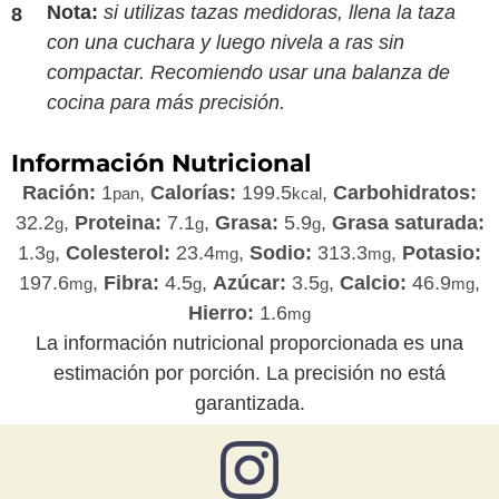
Nota:
si utilizas tazas medidoras, llena la taza
con una cuchara y luego nivela a ras sin
compactar. Recomiendo usar una balanza de
cocina para más precisión.
Información Nutricional
Ración:
1
,
Calorías:
199.5
,
Carbohidratos:
pan
kcal
32.2
,
Proteina:
7.1
,
Grasa:
5.9
,
Grasa saturada:
g
g
g
1.3
,
Colesterol:
23.4
,
Sodio:
313.3
,
Potasio:
g
mg
mg
197.6
,
Fibra:
4.5
,
Azúcar:
3.5
,
Calcio:
46.9
,
mg
g
g
mg
Hierro:
1.6
mg
La información nutricional proporcionada es una
estimación por porción. La precisión no está
garantizada.