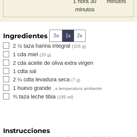
hora
minutos
1
hora
30
minutos
minutos
Ingredientes
.5x
1x
2x
▢
2 ½
taza
harina integral
(
325
g)
▢
1
cda
miel
(
20
g)
▢
2
cda
aceite de oliva extra virgen
▢
1
cdta
sal
▢
2 ¼
cdta
levadura seca
(
7
g)
▢
1
huevo grande
, a temperatura ambiente
▢
¾
taza
leche tibia
(
185
ml)
Instrucciones