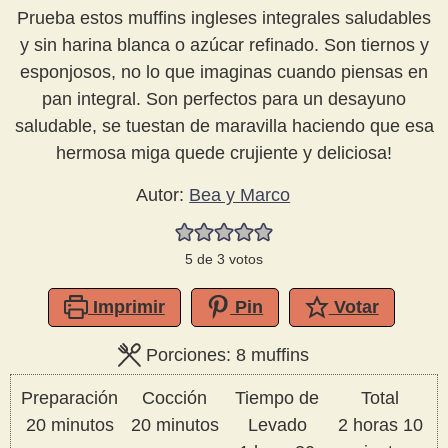
Prueba estos muffins ingleses integrales saludables
y sin harina blanca o azúcar refinado. Son tiernos y
esponjosos, no lo que imaginas cuando piensas en
pan integral. Son perfectos para un desayuno
saludable, se tuestan de maravilla haciendo que esa
hermosa miga quede crujiente y deliciosa!
Autor:
Bea y Marco
5
de
3
votos
Imprimir
Pin
Votar
Porciones:
8
muffins
Preparación
Cocción
Tiempo de
Total
minutos
minutos
horas
mi
20
minutos
20
minutos
Levado
2
horas
10