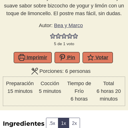
suave sabor sobre bizcocho de yogur y limón con un
toque de limoncello. El postre mas fácil, sin dudas.
Autor:
Bea y Marco
5
de 1 voto
Imprimir
Pin
Votar
Porciones:
6
personas
Preparación
Cocción
Tiempo de
Total
minutos
minutos
horas
mi
15
minutos
5
minutos
Frío
6
horas
20
horas
6
horas
minutos
Ingredientes
.5x
1x
2x