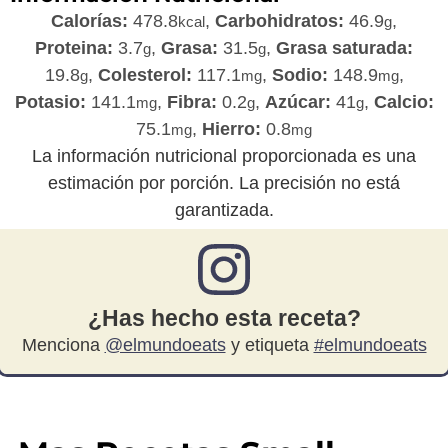
Calorías:
478.8
,
Carbohidratos:
46.9
,
kcal
g
Proteina:
3.7
,
Grasa:
31.5
,
Grasa saturada:
g
g
19.8
,
Colesterol:
117.1
,
Sodio:
148.9
,
g
mg
mg
Potasio:
141.1
,
Fibra:
0.2
,
Azúcar:
41
,
Calcio:
mg
g
g
75.1
,
Hierro:
0.8
mg
mg
La información nutricional proporcionada es una
estimación por porción. La precisión no está
garantizada.
¿Has hecho esta receta?
Menciona
@elmundoeats
y etiqueta
#elmundoeats