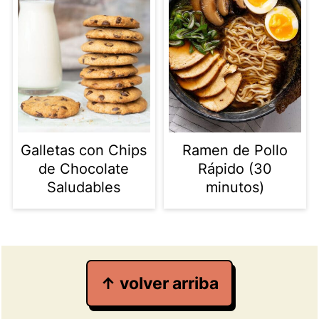
Galletas con Chips
Ramen de Pollo
de Chocolate
Rápido (30
Saludables
minutos)
Footer
↑ volver arriba