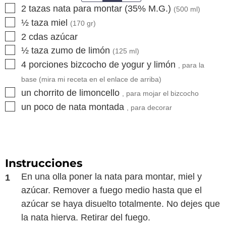
▢
2
tazas
nata para montar (35% M.G.)
(
500
ml)
▢
½
taza
miel
(
170
gr)
▢
2
cdas
azúcar
▢
½
taza
zumo de limón
(
125
ml)
▢
4
porciones
bizcocho de yogur y limón
, para la
base (mira mi receta en el enlace de arriba)
▢
un chorrito de limoncello
, para mojar el bizcocho
▢
un poco de nata montada
, para decorar
Instrucciones
En una olla poner la nata para montar, miel y
azúcar. Remover a fuego medio hasta que el
azúcar se haya disuelto totalmente. No dejes que
la nata hierva. Retirar del fuego.