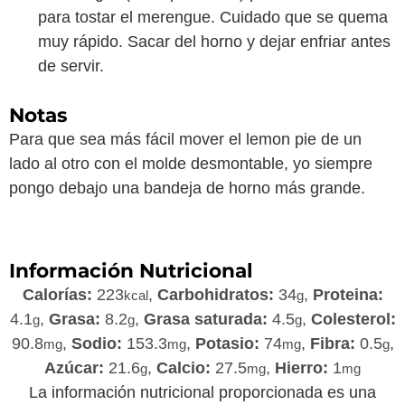
para tostar el merengue. Cuidado que se quema
muy rápido. Sacar del horno y dejar enfriar antes
de servir.
Notas
Para que sea más fácil mover el lemon pie de un
lado al otro con el molde desmontable, yo siempre
pongo debajo una bandeja de horno más grande.
Información Nutricional
Calorías:
223
,
Carbohidratos:
34
,
Proteina:
kcal
g
4.1
,
Grasa:
8.2
,
Grasa saturada:
4.5
,
Colesterol:
g
g
g
90.8
,
Sodio:
153.3
,
Potasio:
74
,
Fibra:
0.5
,
mg
mg
mg
g
Azúcar:
21.6
,
Calcio:
27.5
,
Hierro:
1
g
mg
mg
La información nutricional proporcionada es una