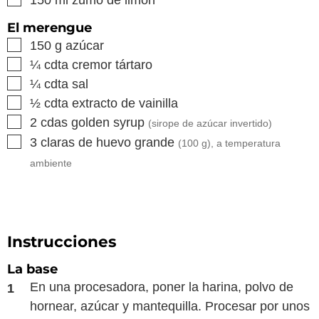
El merengue
▢
150
g
azúcar
▢
¼
cdta
cremor tártaro
▢
¼
cdta
sal
▢
½
cdta
extracto de vainilla
▢
2
cdas
golden syrup
(sirope de azúcar invertido)
▢
3
claras de huevo grande
(
100
g), a temperatura
ambiente
Instrucciones
La base
En una procesadora, poner la harina, polvo de
hornear, azúcar y mantequilla. Procesar por unos