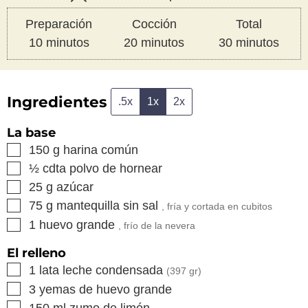
Preparación
Cocción
Total
minutos
minutos
minutos
10
minutos
20
minutos
30
minutos
Ingredientes
.5x
1x
2x
La base
▢
150
g
harina común
▢
½
cdta
polvo de hornear
▢
25
g
azúcar
▢
75
g
mantequilla sin sal
, fría y cortada en cubitos
▢
1
huevo grande
, frío de la nevera
El relleno
▢
1
lata
leche condensada
(
397
gr)
▢
3
yemas de huevo grande
▢
150
ml
zumo de limón