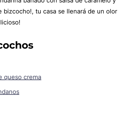
ndarina bañado con salsa de caramelo y
bizcocho!, tu casa se llenará de un olor
licioso!
cochos
de queso crema
ándanos