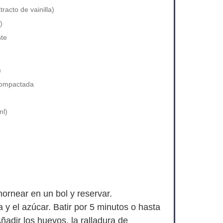
racto de vainilla)
)
nte
)
compactada
l)
hornear en un bol y reservar.
a y el azúcar. Batir por 5 minutos o hasta
ñadir los huevos, la ralladura de