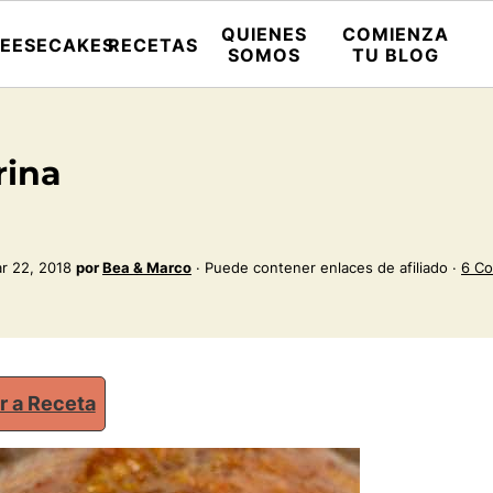
QUIENES
COMIENZA
EESECAKES
RECETAS
SOMOS
TU BLOG
rina
r 22, 2018
por
Bea & Marco
· Puede contener enlaces de afiliado ·
6 C
r a Receta