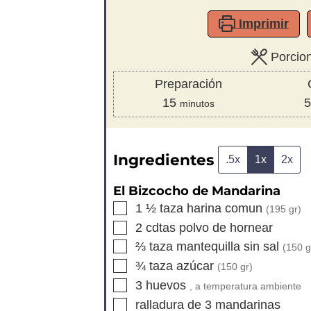
Imprimir
Porcio
Preparación
minutos
15
5
minutos
Ingredientes
.5x
1x
2x
El Bizcocho de Mandarina
▢
1 ½
taza
harina comun
(
195
gr)
▢
2
cdtas
polvo de hornear
▢
⅔
taza
mantequilla sin sal
(
150
g
▢
¾
taza
azúcar
(
150
gr)
▢
3
huevos
, a temperatura ambiente
▢
ralladura de 3 mandarinas