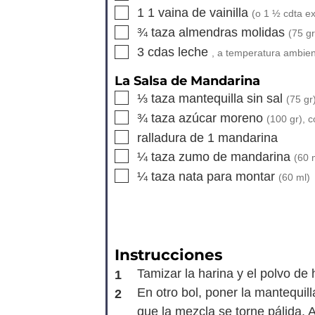
▢
1
1 vaina de vainilla
(o
1 ½
cdta ext
▢
¾
taza
almendras molidas
(
75
gr
▢
3
cdas
leche
, a temperatura ambie
La Salsa de Mandarina
▢
⅓
taza
mantequilla sin sal
(
75
gr
▢
¾
taza
azúcar moreno
(
100
gr), 
▢
ralladura de 1 mandarina
▢
¼
taza
zumo de mandarina
(
60
m
▢
¼
taza
nata para montar
(
60
ml)
Instrucciones
Tamizar la harina y el polvo de 
En otro bol, poner la mantequill
que la mezcla se torne pálida. A