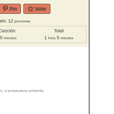
Pin
Votar
nes:
12
porciones
Cocción
Total
minutos
hora
minutos
0
1
5
minutos
hora
minutos
r), a temperatura ambiente