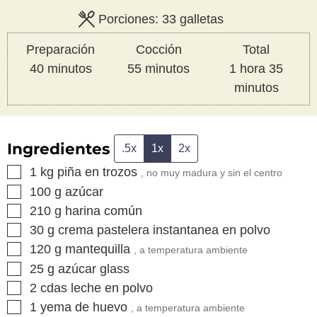
Porciones:
33
galletas
Preparación
Cocción
Total
minutos
minutos
hora
minut
40
minutos
55
minutos
1
hora
35
minutos
Ingredientes
.5x
1x
2x
▢
1
kg
piña en trozos
, no muy madura y sin el centro
▢
100
g
azúcar
▢
210
g
harina común
▢
30
g
crema pastelera instantanea en polvo
▢
120
g
mantequilla
, a temperatura ambiente
▢
25
g
azúcar glass
▢
2
cdas
leche en polvo
▢
1
yema de huevo
, a temperatura ambiente