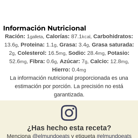
Información Nutricional
Ración:
1
,
Calorías:
87.1
,
Carbohidratos:
galleta
kcal
13.6
,
Proteina:
1.1
,
Grasa:
3.4
,
Grasa saturada:
g
g
g
2
,
Colesterol:
16.5
,
Sodio:
28.4
,
Potasio:
g
mg
mg
52.6
,
Fibra:
0.6
,
Azúcar:
7
,
Calcio:
12.8
,
mg
g
g
mg
Hierro:
0.4
mg
La información nutricional proporcionada es una
estimación por porción. La precisión no está
garantizada.
¿Has hecho esta receta?
Menciona
@elmundoeats
y etiqueta
#elmundoeats