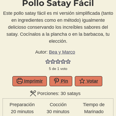
Pollo Satay Fácil
Este pollo satay fácil es mi versión simplificada (tanto
en ingredientes como en método) igualmente
delicioso conservando los increíbles sabores del
satay. Cocínalos a la plancha o en la barbacoa, tu
elección.
Autor:
Bea y Marco
5
de 1 voto
Imprimir
Pin
Votar
Porciones:
30
satays
Preparación
Cocción
Tiempo de
minutos
minutos
20
minutos
30
minutos
Marinado