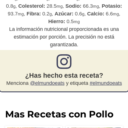
0.8
,
Colesterol:
28.5
,
Sodio:
66.3
,
Potasio:
g
mg
mg
93.7
,
Fibra:
0.2
,
Azúcar:
0.6
,
Calcio:
6.6
,
mg
g
g
mg
Hierro:
0.5
mg
La información nutricional proporcionada es una
estimación por porción. La precisión no está
garantizada.
¿Has hecho esta receta?
Menciona
@elmundoeats
y etiqueta
#elmundoeats
Mas Recetas con Pollo