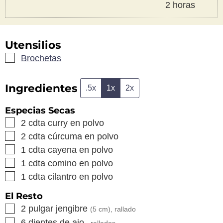
horas
2
horas
Utensilios
▢
Brochetas
Ingredientes
.5x
1x
2x
Especias Secas
▢
2
cdta
curry en polvo
▢
2
cdta
cúrcuma en polvo
▢
1
cdta
cayena en polvo
▢
1
cdta
comino en polvo
▢
1
cdta
cilantro en polvo
El Resto
▢
2
pulgar
jengibre
(5 cm), rallado
▢
6
dientes de ajo