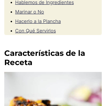
Hablemos de Ingredientes
Marinar o No
Hacerlo a la Plancha
Con Qué Servirlos
Como Conservar
Más Recetas con Pollo
Características de la
Video
Receta
📖 Receta
💬 Comentarios