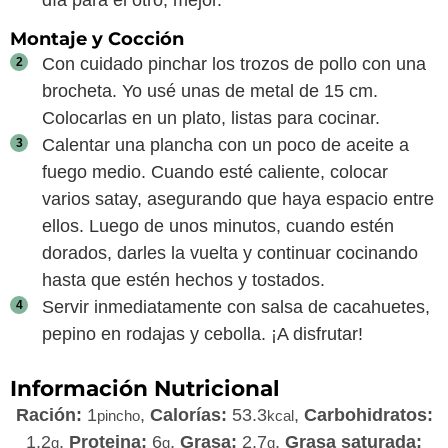
Montaje y Cocción
Con cuidado pinchar los trozos de pollo con una
brocheta. Yo usé unas de metal de 15 cm.
Colocarlas en un plato, listas para cocinar.
Calentar una plancha con un poco de aceite a
fuego medio. Cuando esté caliente, colocar
varios satay, asegurando que haya espacio entre
ellos. Luego de unos minutos, cuando estén
dorados, darles la vuelta y continuar cocinando
hasta que estén hechos y tostados.
Servir inmediatamente con salsa de cacahuetes,
pepino en rodajas y cebolla. ¡A disfrutar!
Información Nutricional
Ración:
1
,
Calorías:
53.3
,
Carbohidratos:
pincho
kcal
1.2
,
Proteina:
6
,
Grasa:
2.7
,
Grasa saturada:
g
g
g