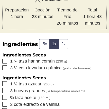
Preparación
Cocción
Tiempo de
Total
hora
minutos
hora
min
1
hora
23
minutos
Frío
1
hora
43
minutos
20
minutos
minutos
Ingredientes
.5x
1x
2x
Ingredientes Secos
▢
1 ¾
taza
harina común
(
230
g)
▢
3 ½
cdta
levadura química
(polvo de hornear)
Ingredientes Secos
▢
1 ⅓
taza
azúcar
(
260
g)
▢
3
huevos grandes
, a temperatura ambiente
▢
⅔
taza
aceite
(
160
ml)
▢
2
cdta
extracto de vainilla