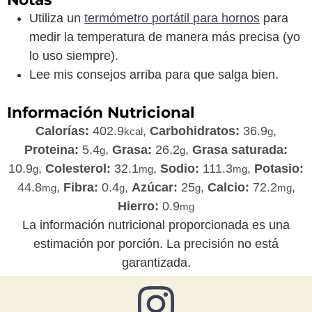
Utiliza un
termómetro portátil para hornos
para
medir la temperatura de manera más precisa (yo
lo uso siempre).
Lee mis consejos arriba para que salga bien.
Información Nutricional
Calorías:
402.9
,
Carbohidratos:
36.9
,
kcal
g
Proteina:
5.4
,
Grasa:
26.2
,
Grasa saturada:
g
g
10.9
,
Colesterol:
32.1
,
Sodio:
111.3
,
Potasio:
g
mg
mg
44.8
,
Fibra:
0.4
,
Azúcar:
25
,
Calcio:
72.2
,
mg
g
g
mg
Hierro:
0.9
mg
La información nutricional proporcionada es una
estimación por porción. La precisión no está
garantizada.